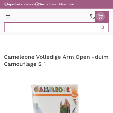
Ga naar de inhoud
Apothekersadvies
Snelle beschikbaarheid
Menu
Zoek
Product, merk, categorie...
Cameleone Volledige Arm Open -duim
Camouflage S 1