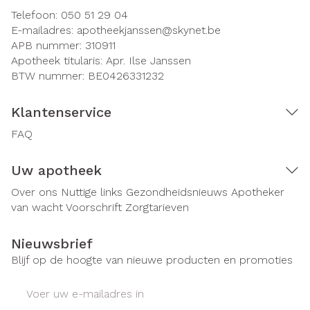
Telefoon:
050 51 29 04
E-mailadres:
apotheekjanssen@
skynet.be
APB nummer:
310911
Apotheek titularis:
Apr. Ilse Janssen
BTW nummer:
BE0426331232
Klantenservice
FAQ
Uw apotheek
Over ons
Nuttige links
Gezondheidsnieuws
Apotheker
van wacht
Voorschrift
Zorgtarieven
Nieuwsbrief
Blijf op de hoogte van nieuwe producten en promoties
E-mail adres