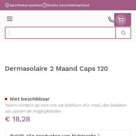
Ga naar de inhoud
Apothekersadvies
Snelle beschikbaarheid
Menu
Zoek
Product, merk, categorie...
Dermasolaire 2 Maand Caps 120
Dermasolaire 2 Maand Cap
Niet beschikbaar
Neem contact op met ons via telefoon of e-mail, dan bekijken
we samen de mogelijkheden.
€ 18,28
Bekijk alle producten van Nutrisante