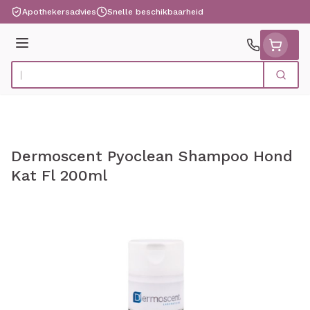
Ga naar de inhoud
Apothekersadvies
Snelle beschikbaarheid
Menu
Zoek
Product, merk, categorie...
Dermoscent Pyoclean Shampoo Hond
Kat Fl 200ml