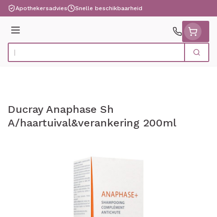
Ga naar de inhoud
Apothekersadvies
Snelle beschikbaarheid
Menu
Zoek
Product, merk, categorie...
Ducray Anaphase Sh
A/haartuival&verankering 200ml