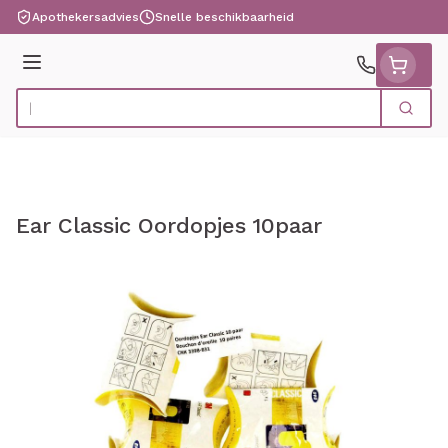
Ga naar de inhoud
Apothekersadvies
Snelle beschikbaarheid
Menu
Zoek
Product, merk, categorie...
Ear Classic Oordopjes 10paar