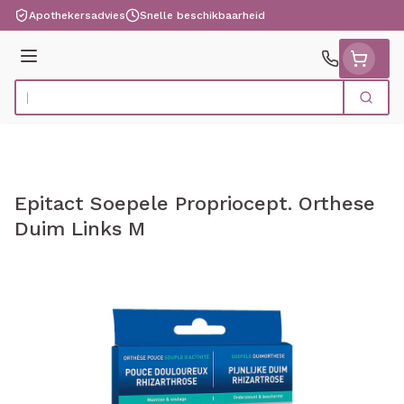
Ga naar de inhoud
Apothekersadvies
Snelle beschikbaarheid
Menu
Zoek
Product, merk, categorie...
Epitact Soepele Propriocept. Orthese
Duim Links M