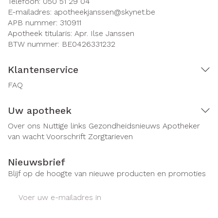
Telefoon:
050 51 29 04
E-mailadres:
apotheekjanssen@
skynet.be
APB nummer:
310911
Apotheek titularis:
Apr. Ilse Janssen
BTW nummer:
BE0426331232
Klantenservice
FAQ
Uw apotheek
Over ons
Nuttige links
Gezondheidsnieuws
Apotheker
van wacht
Voorschrift
Zorgtarieven
Nieuwsbrief
Blijf op de hoogte van nieuwe producten en promoties
E-mail adres