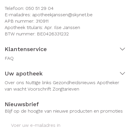
Telefoon:
050 51 29 04
E-mailadres:
apotheekjanssen@
skynet.be
APB nummer:
310911
Apotheek titularis:
Apr. Ilse Janssen
BTW nummer:
BE0426331232
Klantenservice
FAQ
Uw apotheek
Over ons
Nuttige links
Gezondheidsnieuws
Apotheker
van wacht
Voorschrift
Zorgtarieven
Nieuwsbrief
Blijf op de hoogte van nieuwe producten en promoties
E-mail adres