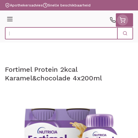
Ga naar de inhoud
Apothekersadvies
Snelle beschikbaarheid
Menu
Zoek
Product, merk, categorie...
Fortimel Protein 2kcal
Karamel&chocolade 4x200ml