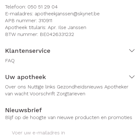
Telefoon:
050 51 29 04
E-mailadres:
apotheekjanssen@
skynet.be
APB nummer:
310911
Apotheek titularis:
Apr. Ilse Janssen
BTW nummer:
BE0426331232
Klantenservice
FAQ
Uw apotheek
Over ons
Nuttige links
Gezondheidsnieuws
Apotheker
van wacht
Voorschrift
Zorgtarieven
Nieuwsbrief
Blijf op de hoogte van nieuwe producten en promoties
E-mail adres