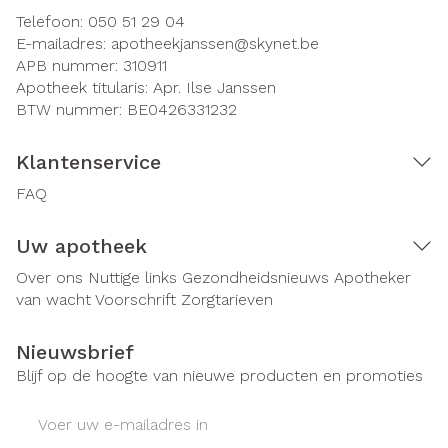
Telefoon:
050 51 29 04
E-mailadres:
apotheekjanssen@
skynet.be
APB nummer:
310911
Apotheek titularis:
Apr. Ilse Janssen
BTW nummer:
BE0426331232
Klantenservice
FAQ
Uw apotheek
Over ons
Nuttige links
Gezondheidsnieuws
Apotheker
van wacht
Voorschrift
Zorgtarieven
Nieuwsbrief
Blijf op de hoogte van nieuwe producten en promoties
E-mail adres