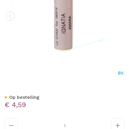
Ignatia Amara Xmk Gl Boir
Op bestelling
€ 4,59
Aantal