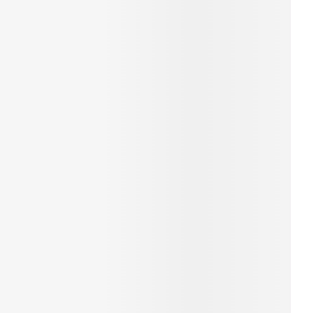
erende
Parfums en
geurproducten
CBD