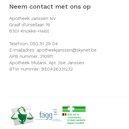
Neem contact met ons op
Zuurstof
Eelt
Ademhalingsst
Eksteroog - li
Apotheek Janssen NV
Graaf d'Ursellaan 19
Toon meer
8301
Knokke-Heist
Spieren en ge
Telefoon:
050 51 29 04
E-mailadres:
apotheekjanssen@
skynet.be
Specifiek voo
APB nummer:
310911
Naalden en sp
Infecties
Apotheek titularis:
Apr. Ilse Janssen
Lichaamsverzo
BTW nummer:
BE0426331232
Spuiten
Deodorant
Oplossing voor 
Gezichtsverzor
Luizen
Naalden
Naalden voor i
Diagnostica
pennaalden
Toon meer