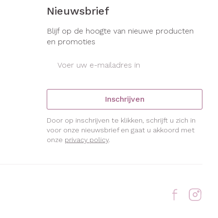
s
Bed
Nieuwsbrief
ng zon
Doorliggen - decubitis
gie
Urinewegen
Blijf op de hoogte van nieuwe producten
Toon meer
en promoties
E-mail adres
eid, spanning
Stoppen met roken
t en intieme
Gezichtsreiniging -
ontschminken
en
Instrumenten
Inschrijven
Anti tumor middelen
 -
en
Reinigingsmelk, - crème, -
che
Door op inschrijven te klikken, schrijft u zich in
ie
olie en gel
voor onze nieuwsbrief en gaat u akkoord met
onze
privacy policy
.
Anesthesie
jn
Tonic - lotion
zorging
Micellair water
ie
Diverse
Specifiek voor de ogen
geneesmiddelen
Toon meer
et