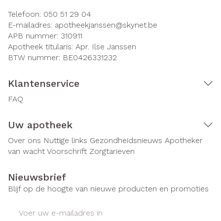
Telefoon:
050 51 29 04
E-mailadres:
apotheekjanssen@
skynet.be
APB nummer:
310911
Apotheek titularis:
Apr. Ilse Janssen
BTW nummer:
BE0426331232
Klantenservice
FAQ
Uw apotheek
Over ons
Nuttige links
Gezondheidsnieuws
Apotheker
van wacht
Voorschrift
Zorgtarieven
Nieuwsbrief
Blijf op de hoogte van nieuwe producten en promoties
E-mail adres