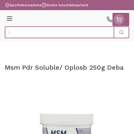
Ga naar de inhoud
Apothekersadvies
Snelle beschikbaarheid
Menu
Zoek
Product, merk, categorie...
Msm Pdr Soluble/ Oplosb 250g Deba