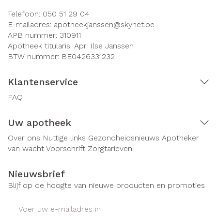
Telefoon:
050 51 29 04
E-mailadres:
apotheekjanssen@
skynet.be
APB nummer:
310911
Apotheek titularis:
Apr. Ilse Janssen
BTW nummer:
BE0426331232
Klantenservice
FAQ
Uw apotheek
Over ons
Nuttige links
Gezondheidsnieuws
Apotheker
van wacht
Voorschrift
Zorgtarieven
Nieuwsbrief
Blijf op de hoogte van nieuwe producten en promoties
E-mail adres