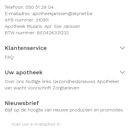
Telefoon:
050 51 29 04
E-mailadres:
apotheekjanssen@
skynet.be
APB nummer:
310911
Apotheek titularis:
Apr. Ilse Janssen
BTW nummer:
BE0426331232
Klantenservice
FAQ
Uw apotheek
Over ons
Nuttige links
Gezondheidsnieuws
Apotheker
van wacht
Voorschrift
Zorgtarieven
Nieuwsbrief
Blijf op de hoogte van nieuwe producten en promoties
E-mail adres