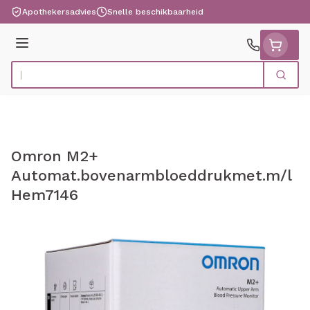
Ga naar de inhoud
Apothekersadvies
Snelle beschikbaarheid
Menu
Zoek
Product, merk, categorie...
Omron M2+
Automat.bovenarmbloeddrukmet.m/l
Hem7146