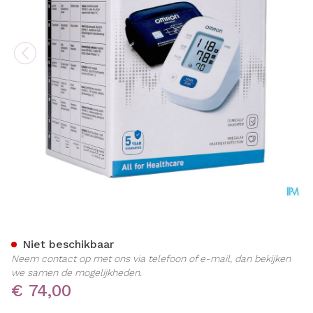
Omron M2+ Automat.boven
Niet beschikbaar
Neem contact op met ons via telefoon of e-mail, dan bekijken
we samen de mogelijkheden.
€ 74,00