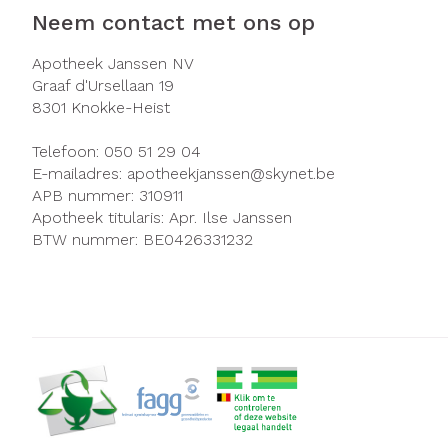
Neem contact met ons op
Zuurstof
Eelt
Ademhalingsst
Eksteroog - li
Apotheek Janssen NV
Graaf d'Ursellaan 19
Toon meer
8301
Knokke-Heist
Spieren en ge
Telefoon:
050 51 29 04
E-mailadres:
apotheekjanssen@
skynet.be
Specifiek voo
APB nummer:
310911
Naalden en sp
Infecties
Apotheek titularis:
Apr. Ilse Janssen
Lichaamsverzo
BTW nummer:
BE0426331232
Spuiten
Deodorant
Oplossing voor 
Gezichtsverzor
Luizen
Naalden
Naalden voor i
Diagnostica
pennaalden
Toon meer