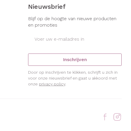
s
Bed
Nieuwsbrief
ng zon
Doorliggen - decubitis
gie
Urinewegen
Blijf op de hoogte van nieuwe producten
Toon meer
en promoties
E-mail adres
eid, spanning
Stoppen met roken
t en intieme
Gezichtsreiniging -
ontschminken
en
Instrumenten
Inschrijven
Anti tumor middelen
 -
en
Reinigingsmelk, - crème, -
che
Door op inschrijven te klikken, schrijft u zich in
ie
olie en gel
voor onze nieuwsbrief en gaat u akkoord met
onze
privacy policy
.
Anesthesie
jn
Tonic - lotion
zorging
Micellair water
ie
Diverse
Specifiek voor de ogen
geneesmiddelen
Toon meer
et