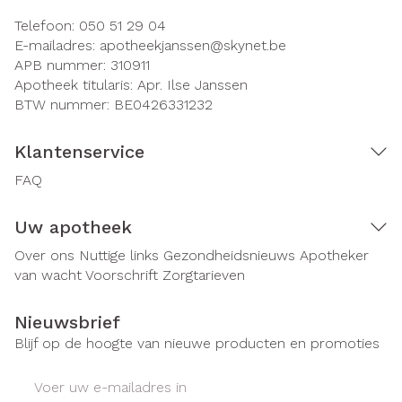
Telefoon:
050 51 29 04
E-mailadres:
apotheekjanssen@
skynet.be
APB nummer:
310911
Apotheek titularis:
Apr. Ilse Janssen
BTW nummer:
BE0426331232
Klantenservice
FAQ
Uw apotheek
Over ons
Nuttige links
Gezondheidsnieuws
Apotheker
van wacht
Voorschrift
Zorgtarieven
Nieuwsbrief
Blijf op de hoogte van nieuwe producten en promoties
E-mail adres