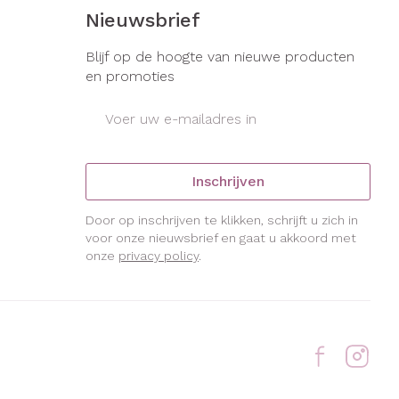
s
Bed
Nieuwsbrief
ng zon
Doorliggen - decubitis
gie
Urinewegen
Blijf op de hoogte van nieuwe producten
Toon meer
en promoties
E-mail adres
eid, spanning
Stoppen met roken
t en intieme
Gezichtsreiniging -
ontschminken
en
Instrumenten
Inschrijven
Anti tumor middelen
 -
en
Reinigingsmelk, - crème, -
che
Door op inschrijven te klikken, schrijft u zich in
ie
olie en gel
voor onze nieuwsbrief en gaat u akkoord met
onze
privacy policy
.
Anesthesie
jn
Tonic - lotion
zorging
Micellair water
ie
Diverse
Specifiek voor de ogen
geneesmiddelen
Toon meer
et