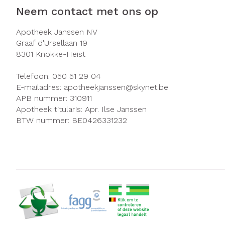
Neem contact met ons op
Zuurstof
Eelt
Ademhalingsst
Eksteroog - li
Apotheek Janssen NV
Graaf d'Ursellaan 19
Toon meer
8301
Knokke-Heist
Spieren en ge
Telefoon:
050 51 29 04
E-mailadres:
apotheekjanssen@
skynet.be
Specifiek voo
APB nummer:
310911
Naalden en sp
Infecties
Apotheek titularis:
Apr. Ilse Janssen
Lichaamsverzo
BTW nummer:
BE0426331232
Spuiten
Deodorant
Oplossing voor 
Gezichtsverzor
Luizen
Naalden
Naalden voor i
Diagnostica
pennaalden
Toon meer