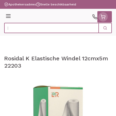
Ga naar de inhoud
Apothekersadvies
Snelle beschikbaarheid
Menu
Zoek
Product, merk, categorie...
Rosidal K Elastische Windel 12cmx5m
22203