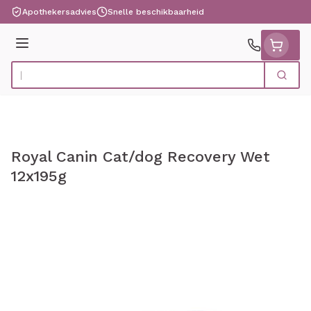
Ga naar de inhoud
Apothekersadvies
Snelle beschikbaarheid
Menu
Zoek
Product, merk, categorie...
Royal Canin Cat/dog Recovery Wet
12x195g