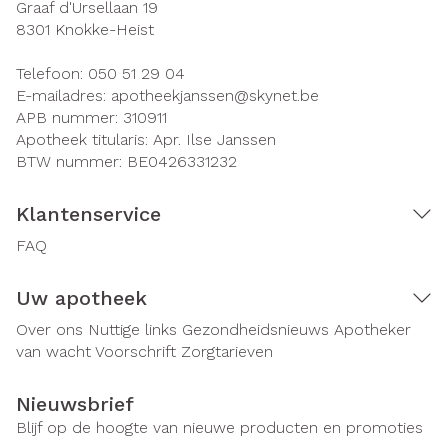
Graaf d'Ursellaan 19
8301
Knokke-Heist
Telefoon:
050 51 29 04
E-mailadres:
apotheekjanssen@
skynet.be
APB nummer:
310911
Apotheek titularis:
Apr. Ilse Janssen
BTW nummer:
BE0426331232
Klantenservice
FAQ
Uw apotheek
Over ons
Nuttige links
Gezondheidsnieuws
Apotheker
van wacht
Voorschrift
Zorgtarieven
Nieuwsbrief
Blijf op de hoogte van nieuwe producten en promoties