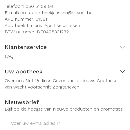
Telefoon:
050 51 29 04
E-mailadres:
apotheekjanssen@
skynet.be
APB nummer:
310911
Apotheek titularis:
Apr. Ilse Janssen
BTW nummer:
BE0426331232
Klantenservice
FAQ
Uw apotheek
Over ons
Nuttige links
Gezondheidsnieuws
Apotheker
van wacht
Voorschrift
Zorgtarieven
Nieuwsbrief
Blijf op de hoogte van nieuwe producten en promoties
E-mail adres