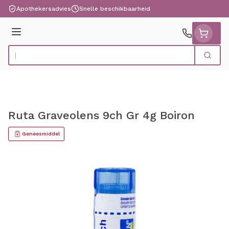
Ga naar de inhoud
Apothekersadvies
Snelle beschikbaarheid
Menu
Zoek
Product, merk, categorie...
Ruta Graveolens 9ch Gr 4g Boiron
Geneesmiddel