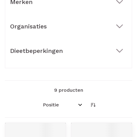
Merken
filter
Organisaties
filter
Dieetbeperkingen
filter
9
producten
Sorteer op: