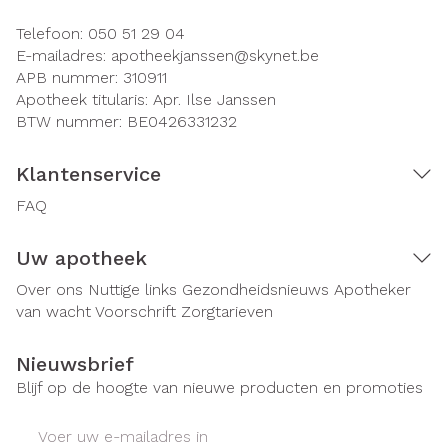
Telefoon:
050 51 29 04
E-mailadres:
apotheekjanssen@
skynet.be
APB nummer:
310911
Apotheek titularis:
Apr. Ilse Janssen
BTW nummer:
BE0426331232
Klantenservice
FAQ
Uw apotheek
Over ons
Nuttige links
Gezondheidsnieuws
Apotheker
van wacht
Voorschrift
Zorgtarieven
Nieuwsbrief
Blijf op de hoogte van nieuwe producten en promoties
E-mail adres