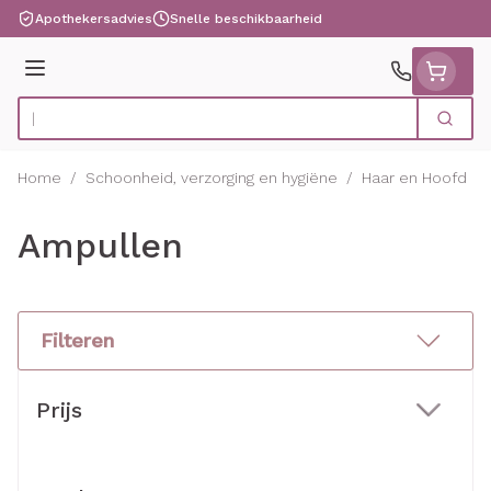
Ga naar de inhoud
Apothekersadvies
Snelle beschikbaarheid
Menu
Zoek
Product, merk, categorie...
Home
/
Schoonheid, verzorging en hygiëne
/
Haar en Hoofd
/
Ampullen
Filteren
Doorgaan naar productlijst
Prijs
filter