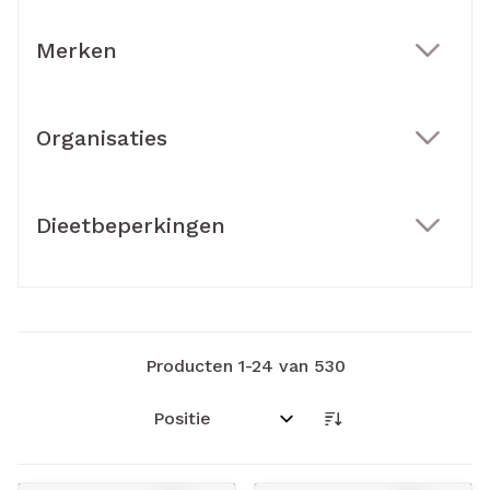
Merken
filter
Organisaties
filter
Dieetbeperkingen
filter
Producten
1
-
24
van
530
Sorteer op: