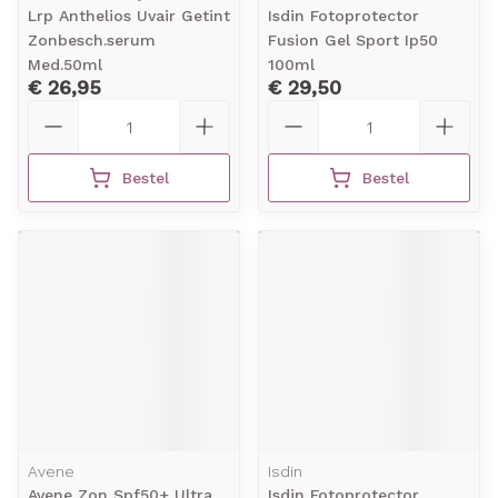
Lrp Anthelios Uvair Getint
Isdin Fotoprotector
Zonbesch.serum
Fusion Gel Sport Ip50
Med.50ml
100ml
€ 26,95
€ 29,50
Aantal
Aantal
Bestel
Bestel
Avene
Isdin
Avene Zon Spf50+ Ultra
Isdin Fotoprotector