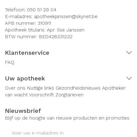
Telefoon:
050 51 29 04
E-mailadres:
apotheekjanssen@
skynet.be
APB nummer:
310911
Apotheek titularis:
Apr. Ilse Janssen
BTW nummer:
BE0426331232
Klantenservice
FAQ
Uw apotheek
Over ons
Nuttige links
Gezondheidsnieuws
Apotheker
van wacht
Voorschrift
Zorgtarieven
Nieuwsbrief
Blijf op de hoogte van nieuwe producten en promoties
E-mail adres