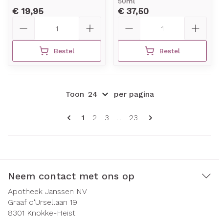
50ml
€ 19,95
€ 37,50
Aantal
Aantal
Bestel
Bestel
Toon
per pagina
Pagina's
U lees momenteel pagina
Pagina
Pagina
Pagina
1
2
3
...
23
Neem contact met ons op
Apotheek Janssen NV
Graaf d'Ursellaan 19
8301
Knokke-Heist