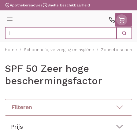
Ga naar de inhoud
Apothekersadvies
Snelle beschikbaarheid
Menu
Zoek
Product, merk, categorie...
Home
/
Schoonheid, verzorging en hygiëne
/
Zonnebeschermi
SPF 50 Zeer hoge
beschermingsfactor
Filteren
Doorgaan naar productlijst
Prijs
filter