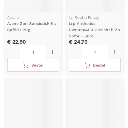
Avene
La Roche Posay
Avene Zon Sunsistick Ka
Lrp Anthelios
Spf50+ 20g
Uvmune400 Onzicht.fl Zp
Spf50+ 50ml
€ 22,90
€ 24,70
Aantal
Aantal
Bestel
Bestel