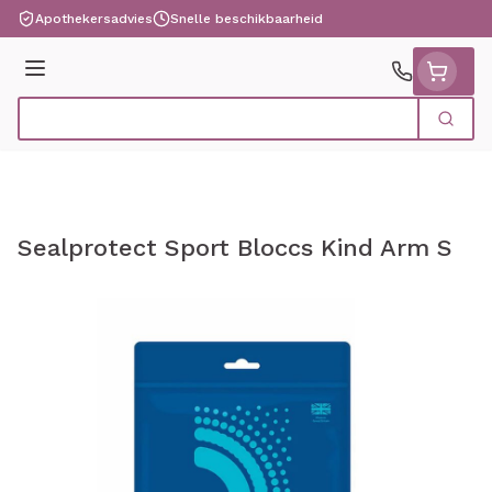
Ga naar de inhoud
Apothekersadvies
Snelle beschikbaarheid
Menu
Zoek
Product, merk, categorie...
Sealprotect Sport Bloccs Kind Arm S