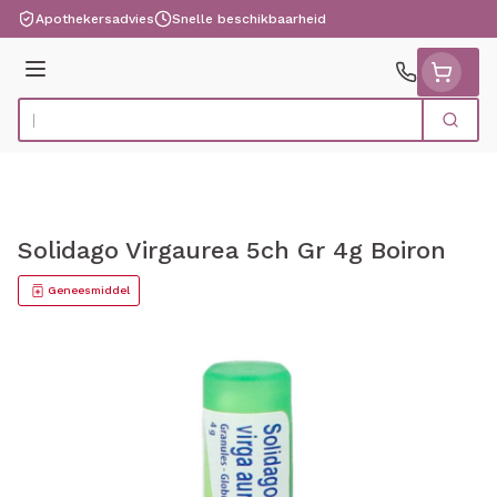
Ga naar de inhoud
Apothekersadvies
Snelle beschikbaarheid
Menu
Zoek
Product, merk, categorie...
Solidago Virgaurea 5ch Gr 4g Boiron
Geneesmiddel