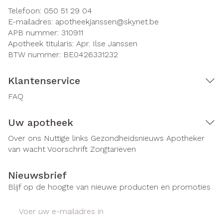
Telefoon:
050 51 29 04
E-mailadres:
apotheekjanssen@
skynet.be
APB nummer:
310911
Apotheek titularis:
Apr. Ilse Janssen
BTW nummer:
BE0426331232
Klantenservice
FAQ
Uw apotheek
Over ons
Nuttige links
Gezondheidsnieuws
Apotheker
van wacht
Voorschrift
Zorgtarieven
Nieuwsbrief
Blijf op de hoogte van nieuwe producten en promoties
E-mail adres