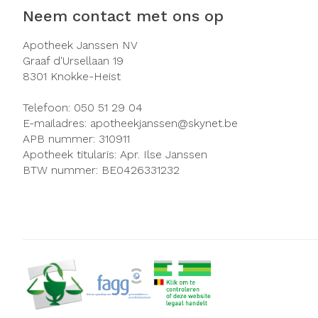
Neem contact met ons op
Zuurstof
Eelt
Ademhalingsst
Eksteroog - li
Apotheek Janssen NV
Graaf d'Ursellaan 19
Toon meer
8301
Knokke-Heist
Spieren en ge
Telefoon:
050 51 29 04
E-mailadres:
apotheekjanssen@
skynet.be
Specifiek voo
APB nummer:
310911
Naalden en sp
Infecties
Apotheek titularis:
Apr. Ilse Janssen
Lichaamsverzo
BTW nummer:
BE0426331232
Spuiten
Deodorant
Oplossing voor 
Gezichtsverzor
Luizen
Naalden
Naalden voor i
Diagnostica
pennaalden
Toon meer