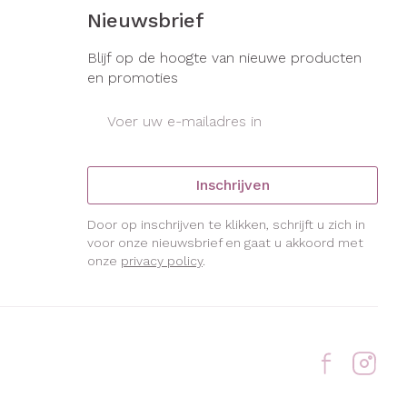
s
Bed
Nieuwsbrief
ng zon
Doorliggen - decubitis
gie
Urinewegen
Blijf op de hoogte van nieuwe producten
Toon meer
en promoties
E-mail adres
eid, spanning
Stoppen met roken
t en intieme
Gezichtsreiniging -
ontschminken
en
Instrumenten
Inschrijven
Anti tumor middelen
 -
en
Reinigingsmelk, - crème, -
che
Door op inschrijven te klikken, schrijft u zich in
ie
olie en gel
voor onze nieuwsbrief en gaat u akkoord met
onze
privacy policy
.
Anesthesie
jn
Tonic - lotion
zorging
Micellair water
ie
Diverse
Specifiek voor de ogen
geneesmiddelen
Toon meer
et