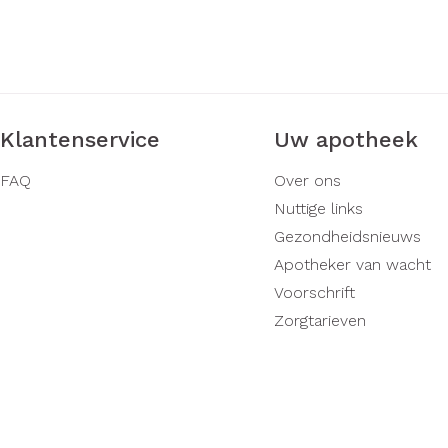
rging
Supplementen
Insectenw
middelen
n
Mondmaskers
issen
-
id
Klantenservice
Uw apotheek
d
FAQ
Over ons
Nuttige links
Gezondheidsnieuws
Apotheker van wacht
Voorschrift
Zelfbruiner
Scheren
Zorgtarieven