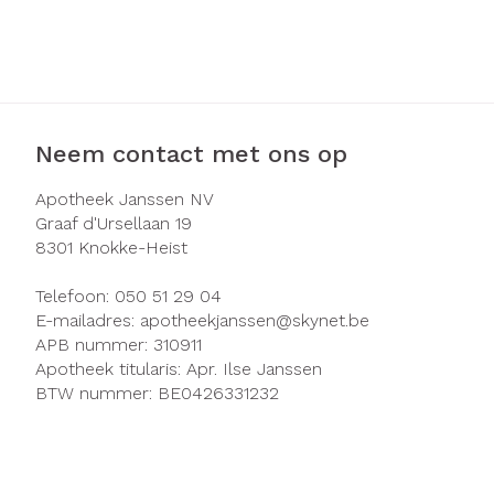
Haar
Gezichtsverzo
Pillendozen e
Pigmentstoorn
accessoires
Gevoelige huid 
geïrriteerde hu
Neem contact met ons op
Gemengde hui
Apotheek Janssen NV
Doffe huid
Graaf d'Ursellaan 19
8301
Knokke-Heist
Toon meer
Telefoon:
050 51 29 04
E-mailadres:
apotheekjanssen@
skynet.be
APB nummer:
310911
Snurken
Apotheek titularis:
Apr. Ilse Janssen
BTW nummer:
BE0426331232