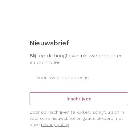
erende
Parfums en
geurproducten
Nieuwsbrief
Blijf op de hoogte van nieuwe producten
en promoties
E-mail adres
CBD
Inschrijven
Door op inschrijven te klikken, schrijft u zich in
voor onze nieuwsbrief en gaat u akkoord met
onze
privacy policy
.