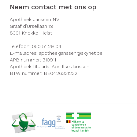
Neem contact met ons op
Zuurstof
Eelt
Ademhalingsst
Eksteroog - li
Apotheek Janssen NV
Graaf d'Ursellaan 19
Toon meer
8301
Knokke-Heist
Spieren en ge
Telefoon:
050 51 29 04
E-mailadres:
apotheekjanssen@
skynet.be
Specifiek voo
APB nummer:
310911
Naalden en sp
Infecties
Apotheek titularis:
Apr. Ilse Janssen
Lichaamsverzo
BTW nummer:
BE0426331232
Spuiten
Deodorant
Oplossing voor 
Gezichtsverzor
Luizen
Naalden
Naalden voor i
Diagnostica
pennaalden
Toon meer