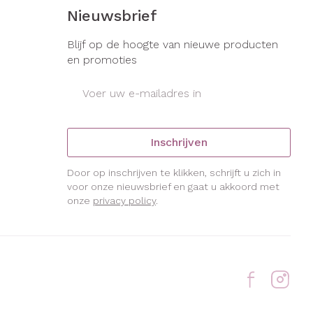
s
Bed
Nieuwsbrief
ng zon
Doorliggen - decubitis
gie
Urinewegen
Blijf op de hoogte van nieuwe producten
Toon meer
en promoties
E-mail adres
eid, spanning
Stoppen met roken
t en intieme
Gezichtsreiniging -
ontschminken
en
Instrumenten
Inschrijven
Anti tumor middelen
 -
en
Reinigingsmelk, - crème, -
che
Door op inschrijven te klikken, schrijft u zich in
ie
olie en gel
voor onze nieuwsbrief en gaat u akkoord met
onze
privacy policy
.
Anesthesie
jn
Tonic - lotion
zorging
Micellair water
ie
Diverse
Specifiek voor de ogen
geneesmiddelen
Toon meer
et