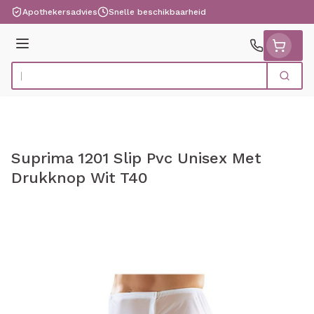
Ga naar de inhoud
Apothekersadvies
Snelle beschikbaarheid
Menu
Zoek
Product, merk, categorie...
Suprima 1201 Slip Pvc Unisex Met
Drukknop Wit T40