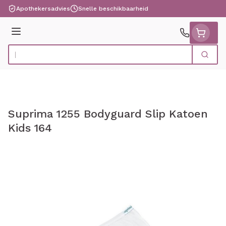
Ga naar de inhoud
Apothekersadvies
Snelle beschikbaarheid
Menu
Zoek
Product, merk, categorie...
Suprima 1255 Bodyguard Slip Katoen
Kids 164