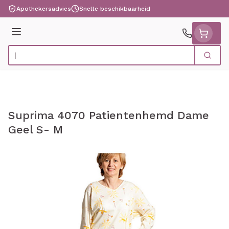
Ga naar de inhoud
Apothekersadvies
Snelle beschikbaarheid
Menu
Zoek
Product, merk, categorie...
Suprima 4070 Patientenhemd Dame
Geel S- M