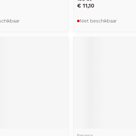
€ 11,10
schikbaar
Niet beschikbaar
a
Panama