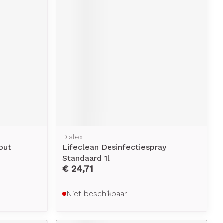
erende
Parfums en
geurproducten
Dialex
out
Lifeclean Desinfectiespray
CBD
Standaard 1l
€ 24,71
Niet beschikbaar