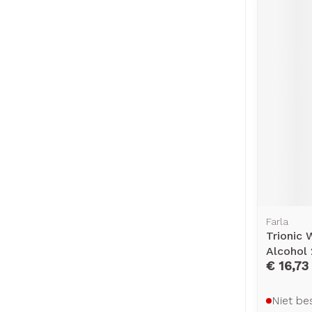
Farla
Trionic
Alcohol
€ 16,73
Niet be