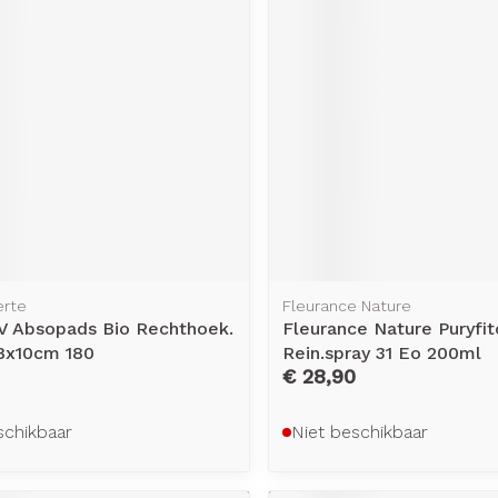
rging
Supplementen
Insectenw
middelen
n
Mondmaskers
issen
-
id
d
erte
Fleurance Nature
V Absopads Bio Rechthoek.
Fleurance Nature Puryfit
Zelfbruiner
Scheren
8x10cm 180
Rein.spray 31 Eo 200ml
€ 28,90
schikbaar
Niet beschikbaar