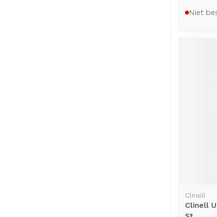
Niet be
Clinell
Clinell 
St