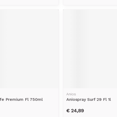
Anios
afe Premium Fl 750ml
Aniospray Surf 29 Fl 1l
€ 24,89