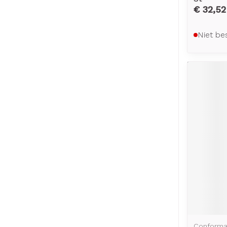
€ 32,52
Niet be
Conform