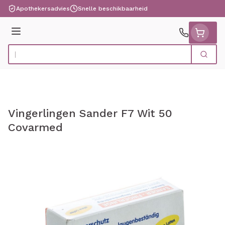
Ga naar de inhoud
Apothekersadvies
Snelle beschikbaarheid
Menu
Zoek
Product, merk, categorie...
Vingerlingen Sander F7 Wit 50
Covarmed