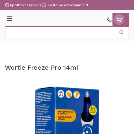
Ga naar de inhoud
Apothekersadvies
Snelle beschikbaarheid
Menu
Zoek
Product, merk, categorie...
Wortie Freeze Pro 14ml