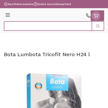
Ga naar de inhoud
Apothekersadvies
Snelle beschikbaarheid
Menu
Zoek
Product, merk, categorie...
Bota Lumbota Tricofit Nero H24 l