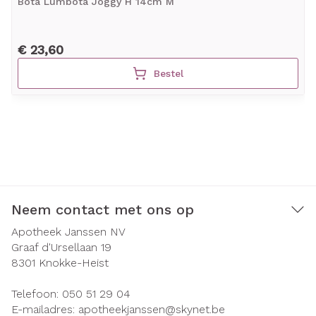
Bota Lumbota Joggy H 14cm M
€ 23,60
Bestel
Neem contact met ons op
Apotheek Janssen NV
Graaf d'Ursellaan 19
8301
Knokke-Heist
Telefoon:
050 51 29 04
E-mailadres:
apotheekjanssen@
skynet.be