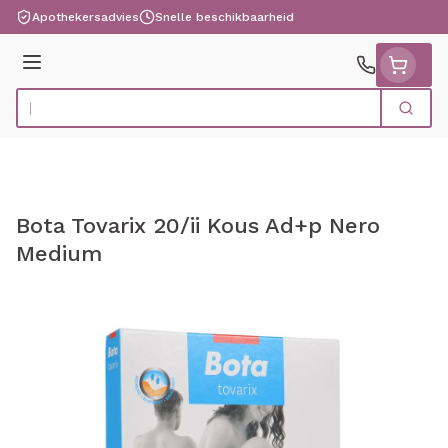
Ga naar de inhoud
Apothekersadvies
Snelle beschikbaarheid
Menu
Zoek
Product, merk, categorie...
Bota Tovarix 20/ii Kous Ad+p Nero
Medium