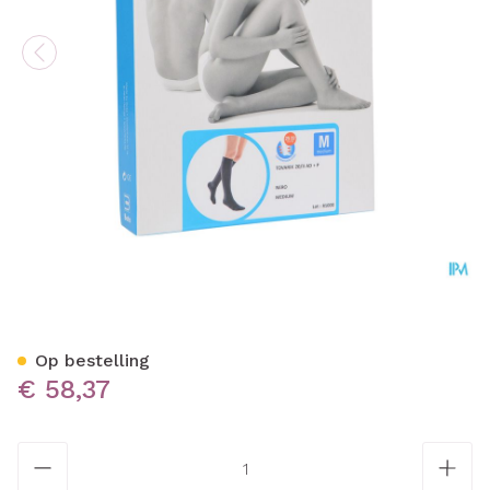
Bota Tovarix 20/ii Kous A
Op bestelling
€ 58,37
Aantal