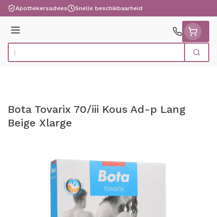
Ga naar de inhoud
Apothekersadvies
Snelle beschikbaarheid
Menu
Zoek
Product, merk, categorie...
Bota Tovarix 70/iii Kous Ad-p Lang
Beige Xlarge