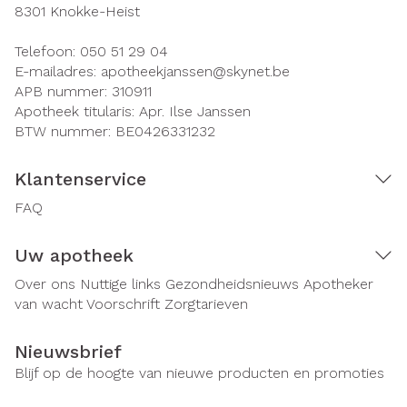
8301
Knokke-Heist
Telefoon:
050 51 29 04
E-mailadres:
apotheekjanssen@
skynet.be
APB nummer:
310911
Apotheek titularis:
Apr. Ilse Janssen
BTW nummer:
BE0426331232
Klantenservice
FAQ
Uw apotheek
Over ons
Nuttige links
Gezondheidsnieuws
Apotheker
van wacht
Voorschrift
Zorgtarieven
Nieuwsbrief
Blijf op de hoogte van nieuwe producten en promoties
E-mail adres