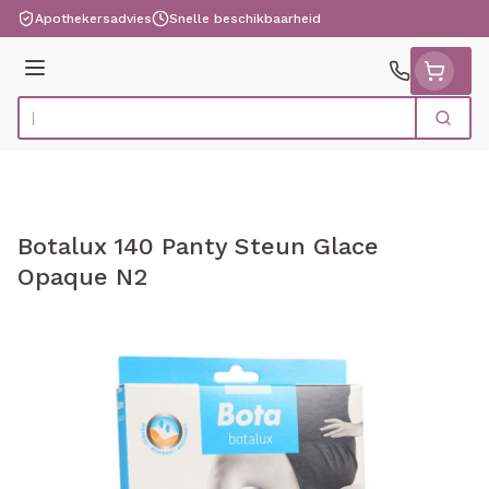
Ga naar de inhoud
Apothekersadvies
Snelle beschikbaarheid
Menu
Zoek
Product, merk, categorie...
Botalux 140 Panty Steun Glace
Opaque N2