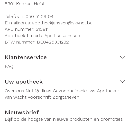
8301
Knokke-Heist
Telefoon:
050 51 29 04
E-mailadres:
apotheekjanssen@
skynet.be
APB nummer:
310911
Apotheek titularis:
Apr. Ilse Janssen
BTW nummer:
BE0426331232
Klantenservice
FAQ
Uw apotheek
Over ons
Nuttige links
Gezondheidsnieuws
Apotheker
van wacht
Voorschrift
Zorgtarieven
Nieuwsbrief
Blijf op de hoogte van nieuwe producten en promoties
E-mail adres