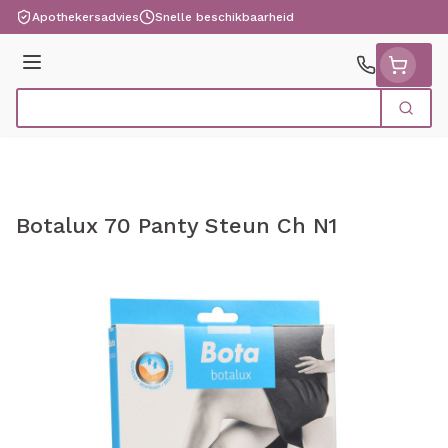
Ga naar de inhoud
Apothekersadvies
Snelle beschikbaarheid
Menu
Zoek
Product, merk, categorie...
Botalux 70 Panty Steun Ch N1