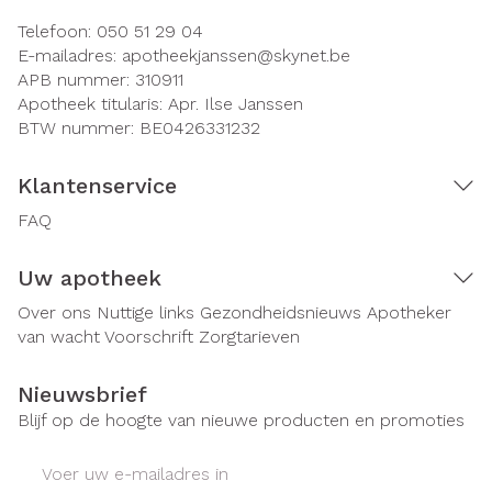
Telefoon:
050 51 29 04
E-mailadres:
apotheekjanssen@
skynet.be
APB nummer:
310911
Apotheek titularis:
Apr. Ilse Janssen
BTW nummer:
BE0426331232
Klantenservice
FAQ
Uw apotheek
Over ons
Nuttige links
Gezondheidsnieuws
Apotheker
van wacht
Voorschrift
Zorgtarieven
Nieuwsbrief
Blijf op de hoogte van nieuwe producten en promoties
E-mail adres