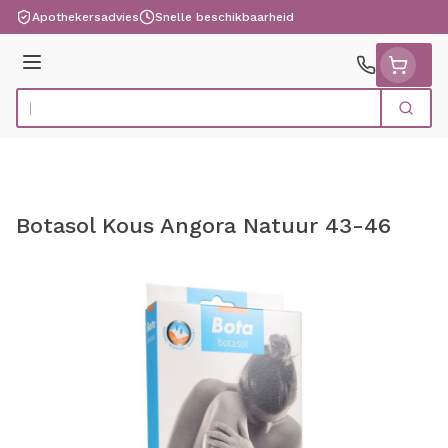
Ga naar de inhoud
Apothekersadvies
Snelle beschikbaarheid
Menu
Zoek
Product, merk, categorie...
Botasol Kous Angora Natuur 43-46