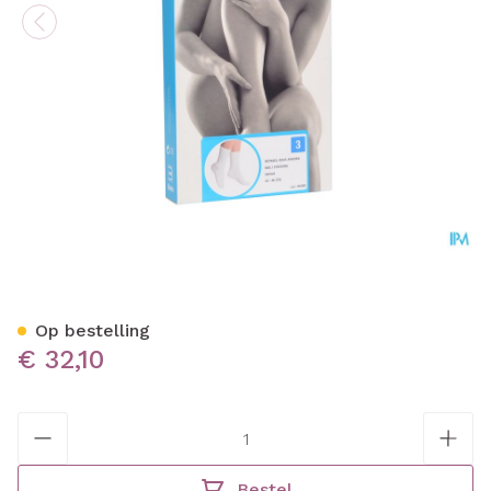
Botasol Kous Angora Natuu
Op bestelling
€ 32,10
Aantal
Bestel