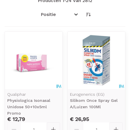
Producten
1
-
24
van
2812
Sorteer op:
Qualiphar
Eurogenerics (EG)
Physiologica Isonasal
Silikom Once Spray Gel
Unidose 50+10x5ml
A/Luizen 100Ml
Promo
€ 12,79
€ 26,95
Aantal
Aantal