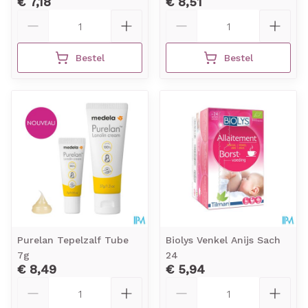
€ 7,18
€ 8,51
Aantal
Aantal
Bestel
Bestel
Purelan Tepelzalf Tube
Biolys Venkel Anijs Sach
7g
24
€ 8,49
€ 5,94
Aantal
Aantal