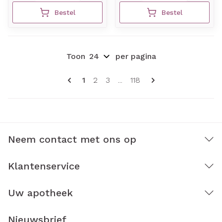
Bestel
Bestel
Toon
per pagina
Pagina's
U lees momenteel pagina
Pagina
Pagina
Pagina
1
2
3
...
118
Neem contact met ons op
Klantenservice
Uw apotheek
Nieuwsbrief