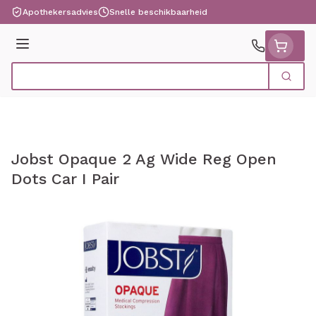
Ga naar de inhoud
Apothekersadvies
Snelle beschikbaarheid
Menu
Zoek
Product, merk, categorie...
Jobst Opaque 2 Ag Wide Reg Open
Dots Car I Pair