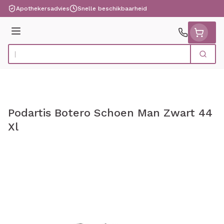
Ga naar de inhoud
Apothekersadvies
Snelle beschikbaarheid
Menu
Zoek
Product, merk, categorie...
Podartis Botero Schoen Man Zwart 44
Xl