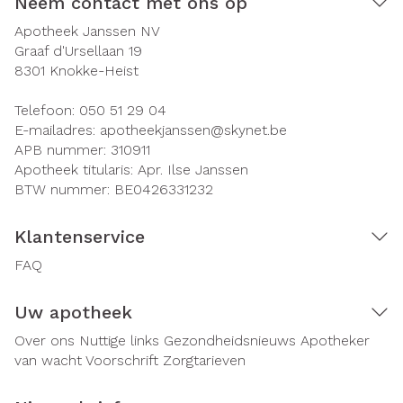
Neem contact met ons op
Apotheek Janssen NV
Graaf d'Ursellaan 19
8301
Knokke-Heist
Telefoon:
050 51 29 04
E-mailadres:
apotheekjanssen@
skynet.be
APB nummer:
310911
Apotheek titularis:
Apr. Ilse Janssen
BTW nummer:
BE0426331232
Klantenservice
FAQ
Uw apotheek
Over ons
Nuttige links
Gezondheidsnieuws
Apotheker
van wacht
Voorschrift
Zorgtarieven