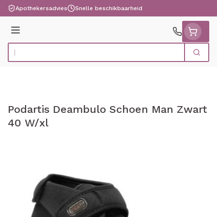
Ga naar de inhoud
Apothekersadvies
Snelle beschikbaarheid
Menu
Zoek
Product, merk, categorie...
Podartis Deambulo Schoen Man Zwart
40 W/xl