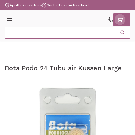
Ga naar de inhoud
Apothekersadvies
Snelle beschikbaarheid
Menu
Zoek
Product, merk, categorie...
Bota Podo 24 Tubulair Kussen Large