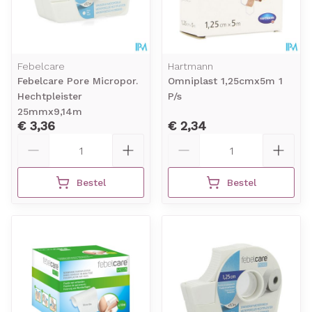
Febelcare
Hartmann
Febelcare Pore Micropor.
Omniplast 1,25cmx5m 1
Hechtpleister
P/s
25mmx9,14m
€ 3,36
€ 2,34
Aantal
Aantal
Bestel
Bestel