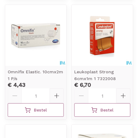
Omnifix Elastic. 10cmx2m
Leukoplast Strong
1 P/s
6cmx1m 1 7322008
€ 4,43
€ 6,70
Aantal
Aantal
Bestel
Bestel