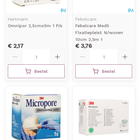
Hartmann
Febelcare
Omnipor 2,5cmx5m 1 P/s
Febelcare Med5
Fixatiepleist. N/woven
10cm 2,5m 1
€ 2,17
€ 3,76
Aantal
Aantal
Bestel
Bestel