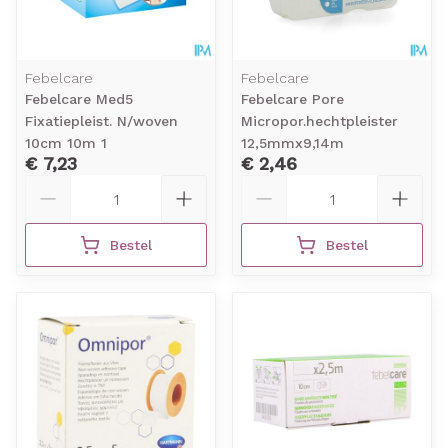
Febelcare
Febelcare
Febelcare Med5
Febelcare Pore
Fixatiepleist. N/woven
Micropor.hechtpleister
10cm 10m 1
12,5mmx9,14m
€ 7,23
€ 2,46
Aantal
Aantal
Bestel
Bestel