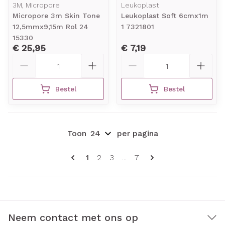
3M, Micropore
Leukoplast
Micropore 3m Skin Tone
Leukoplast Soft 6cmx1m
12,5mmx9,15m Rol 24
1 7321801
15330
€ 25,95
€ 7,19
Aantal
Aantal
Bestel
Bestel
Toon
per pagina
Pagina's
U lees momenteel pagina
Pagina
Pagina
Pagina
1
2
3
...
7
Neem contact met ons op