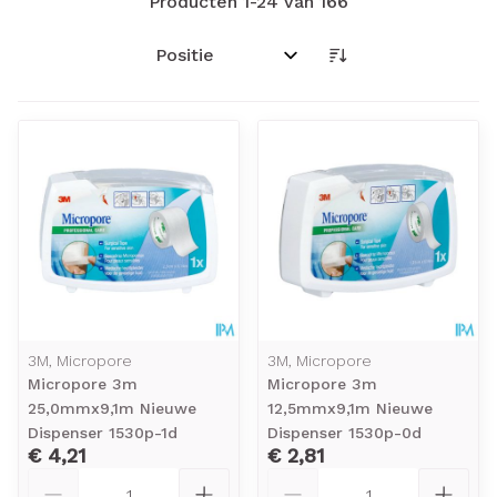
Producten
1
-
24
van
166
Sorteer op:
3M, Micropore
3M, Micropore
Micropore 3m
Micropore 3m
25,0mmx9,1m Nieuwe
12,5mmx9,1m Nieuwe
Dispenser 1530p-1d
Dispenser 1530p-0d
€ 4,21
€ 2,81
Aantal
Aantal