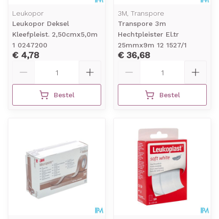
Leukopor
3M, Transpore
Leukopor Deksel
Transpore 3m
Kleefpleist. 2,50cmx5,0m
Hechtpleister El.tr
1 0247200
25mmx9m 12 1527/1
€ 4,78
€ 36,68
Aantal
Aantal
Bestel
Bestel