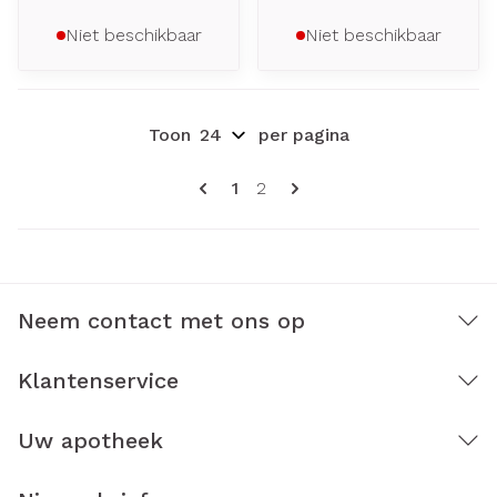
Niet beschikbaar
Niet beschikbaar
Toon
per pagina
Pagina's
U lees momenteel pagina
Pagina
1
2
Neem contact met ons op
Klantenservice
Uw apotheek