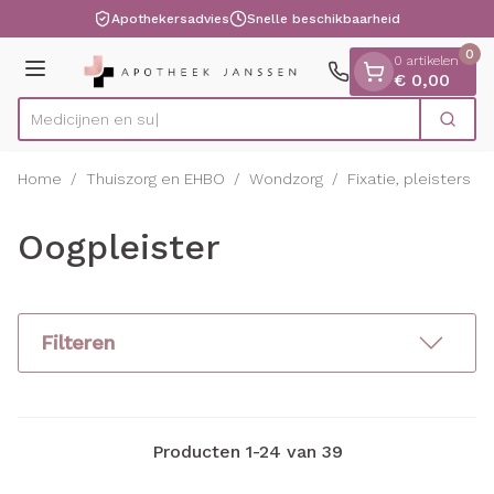
Dia 1 van 1
Ga naar de inhoud
Apothekersadvies
Snelle beschikbaarheid
0
0 artikelen
Menu
€ 0,00
Zoek
Product, merk, categorie...
Home
/
Thuiszorg en EHBO
/
Wondzorg
/
Fixatie, pleisters e
Oogpleister
Filteren
Producten
1
-
24
van
39