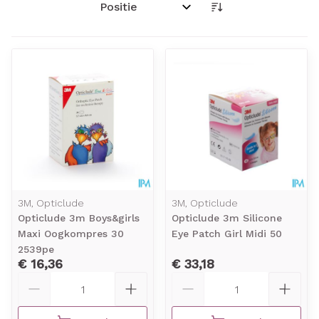
Sorteer op:
3M, Opticlude
3M, Opticlude
Opticlude 3m Boys&girls
Opticlude 3m Silicone
Maxi Oogkompres 30
Eye Patch Girl Midi 50
2539pe
€ 16,36
€ 33,18
Aantal
Aantal